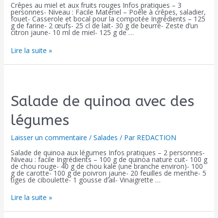
Crêpes au miel et aux fruits rouges Infos pratiques – 3
personnes- Niveau : Facile Matériel – Poêle à crêpes, saladier,
fouet- Casserole et bocal pour la compotée Ingrédients – 125
g de farine- 2 œufs- 25 cl de lait- 30 g de beurre- Zeste d’un
citron jaune- 10 ml de miel- 125 g de …
Lire la suite »
Salade de quinoa avec des
légumes
Laisser un commentaire
/
Salades
/ Par
REDACTION
Salade de quinoa aux légumes Infos pratiques – 2 personnes-
Niveau : facile Ingrédients – 100 g de quinoa nature cuit- 100 g
de chou rouge- 40 g de chou kale (une branche environ)- 100
g de carotte- 100 g de poivron jaune- 20 feuilles de menthe- 5
tiges de ciboulette- 1 gousse d’ail- Vinaigrette …
Lire la suite »