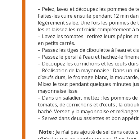
– Pelez, lavez et découpez les pommes de te
Faites-les cuire ensuite pendant 12 min dan
légèrement salée. Une fois les pommes de t
les et laissez-les refroidir complètement 
– Lavez les tomates ; retirez leurs pépins e
en petits carrés.
– Passez les tiges de ciboulette à l’eau et ci
– Passez le persil à l’eau et hachez-le finem
– Découpez les cornichons et les œufs durs
– Réalisation de la mayonnaise : Dans un mi
d’œufs durs, le fromage blanc, la moutarde, l’
Mixez le tout pendant quelques minutes ju
mayonnaise lisse.
– Dans un saladier, mettez : les pommes de 
tomates, de cornichons et d’œufs ; la ciboulet
haché. Versez-y la mayonnaise et mélangez 
– Servez dans deux assiettes et bon appétit
Note :
Je n’ai pas ajouté de sel dans cette s
n’hésitez pas en ajouter un peu. Dans tous l