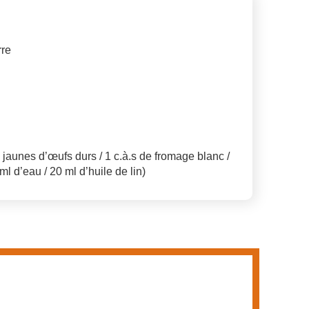
rre
n
aunes d’œufs durs / 1 c.à.s de fromage blanc /
ml d’eau / 20 ml d’huile de lin)