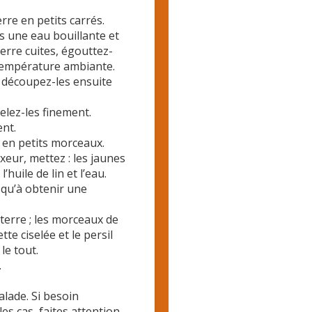
rre en petits carrés.
s une eau bouillante et
erre cuites, égouttez-
à température ambiante.
t découpez-les ensuite
selez-les finement.
ent.
 en petits morceaux.
xeur, mettez : les jaunes
huile de lin et l’eau.
squ’à obtenir une
terre ; les morceaux de
te ciselée et le persil
le tout.
.
alade. Si besoin
es cas, faites attention